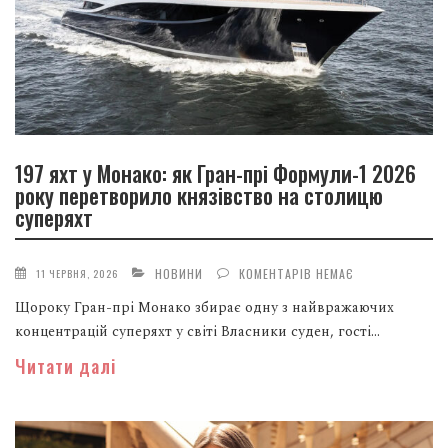
197 яхт у Монако: як Гран-прі Формули-1 2026
року перетворило князівство на столицю
суперяхт
НОВИНИ
КОМЕНТАРІВ НЕМАЄ
11 ЧЕРВНЯ, 2026
Щороку Гран-прі Монако збирає одну з найвражаючих
концентрацій суперяхт у світі Власники суден, гості...
Читати далі