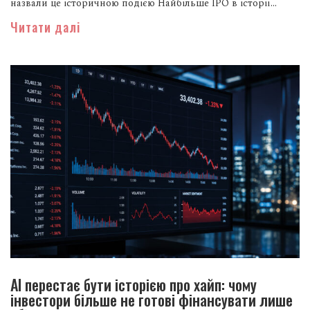
назвали це історичною подією Найбільше IPO в історії...
Читати далі
AI перестає бути історією про хайп: чому
інвестори більше не готові фінансувати лише