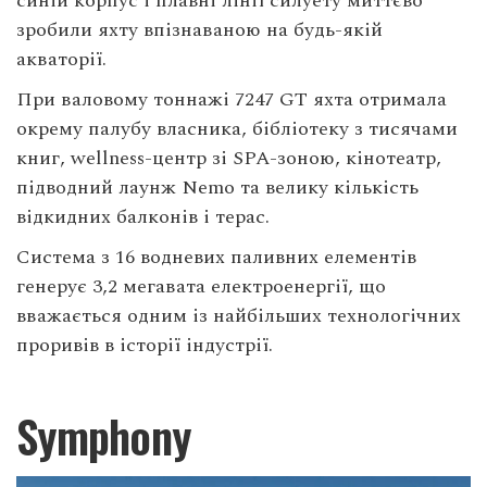
синій корпус і плавні лінії силуету миттєво
зробили яхту впізнаваною на будь-якій
акваторії.
При валовому тоннажі 7247 GT яхта отримала
окрему палубу власника, бібліотеку з тисячами
книг, wellness-центр зі SPA-зоною, кінотеатр,
підводний лаунж Nemo та велику кількість
відкидних балконів і терас.
Система з 16 водневих паливних елементів
генерує 3,2 мегавата електроенергії, що
вважається одним із найбільших технологічних
проривів в історії індустрії.
Symphony