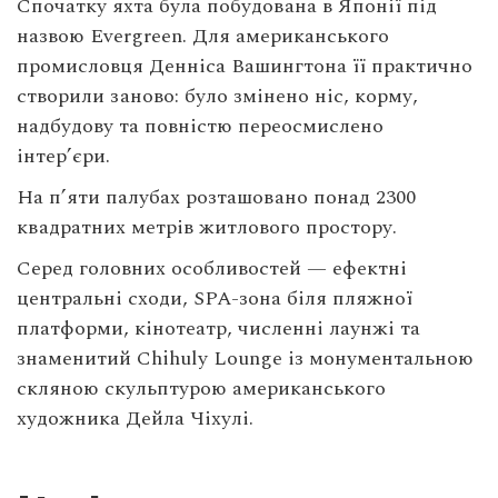
Спочатку яхта була побудована в Японії під
назвою Evergreen. Для американського
промисловця Денніса Вашингтона її практично
створили заново: було змінено ніс, корму,
надбудову та повністю переосмислено
інтер’єри.
На п’яти палубах розташовано понад 2300
квадратних метрів житлового простору.
Серед головних особливостей — ефектні
центральні сходи, SPA-зона біля пляжної
платформи, кінотеатр, численні лаунжі та
знаменитий Chihuly Lounge із монументальною
скляною скульптурою американського
художника Дейла Чіхулі.