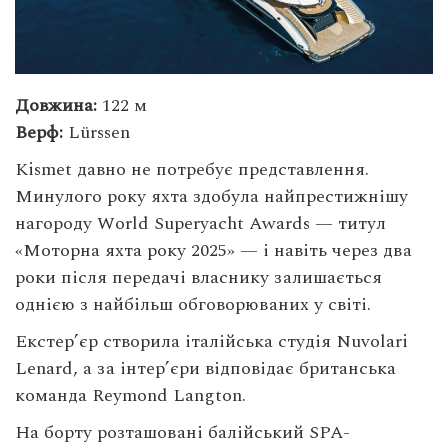
Довжина:
122 м
Верф:
Lürssen
Kismet давно не потребує представлення.
Минулого року яхта здобула найпрестижнішу
нагороду World Superyacht Awards — титул
«Моторна яхта року 2025» — і навіть через два
роки після передачі власнику залишається
однією з найбільш обговорюваних у світі.
Екстер’єр створила італійська студія Nuvolari
Lenard, а за інтер’єри відповідає британська
команда Reymond Langton.
На борту розташовані балійський SPA-