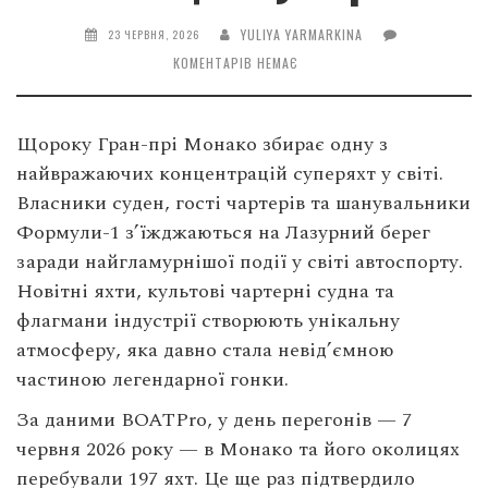
YULIYA YARMARKINA
23 ЧЕРВНЯ, 2026
КОМЕНТАРІВ НЕМАЄ
Щороку Гран-прі Монако збирає одну з
найвражаючих концентрацій суперяхт у світі.
Власники суден, гості чартерів та шанувальники
Формули-1 з’їжджаються на Лазурний берег
заради найгламурнішої події у світі автоспорту.
Новітні яхти, культові чартерні судна та
флагмани індустрії створюють унікальну
атмосферу, яка давно стала невід’ємною
частиною легендарної гонки.
За даними BOATPro, у день перегонів — 7
червня 2026 року — в Монако та його околицях
перебували 197 яхт. Це ще раз підтвердило