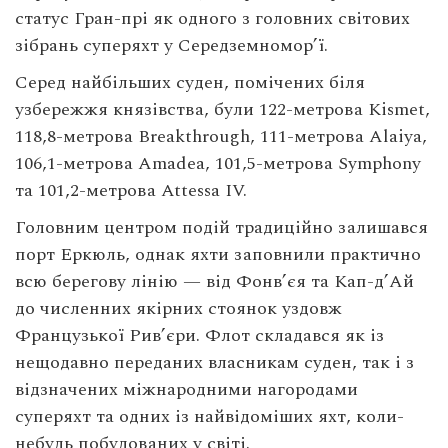
статус Гран-прі як одного з головних світових
зібрань суперяхт у Середземномор’ї.
Серед найбільших суден, помічених біля
узбережжя князівства, були 122-метрова Kismet,
118,8-метрова Breakthrough, 111-метрова Alaiya,
106,1-метрова Amadea, 101,5-метрова Symphony
та 101,2-метрова Attessa IV.
Головним центром подій традиційно залишався
порт Еркюль, однак яхти заповнили практично
всю берегову лінію — від Фонв’єя та Кап-д’Ай
до численних якірних стоянок уздовж
Французької Рив’єри. Флот складався як із
нещодавно переданих власникам суден, так і з
відзначених міжнародними нагородами
суперяхт та одних із найвідоміших яхт, коли-
небудь побудованих у світі.