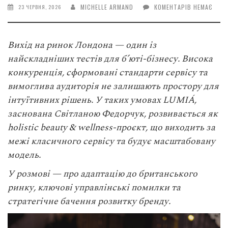
MICHELLE ARMAND
КОМЕНТАРІВ НЕМАЄ
23 ЧЕРВНЯ, 2026
Вихід на ринок Лондона — один із
найскладніших тестів для б’юті-бізнесу. Висока
конкуренція, сформовані стандарти сервісу та
вимоглива аудиторія не залишають простору для
інтуїтивних рішень. У таких умовах LUMIÁ,
заснована Світланою Федорчук, розвивається як
holistic beauty & wellness-проєкт, що виходить за
межі класичного сервісу та будує масштабовану
модель.
У розмові — про адаптацію до британського
ринку, ключові управлінські помилки та
стратегічне бачення розвитку бренду.