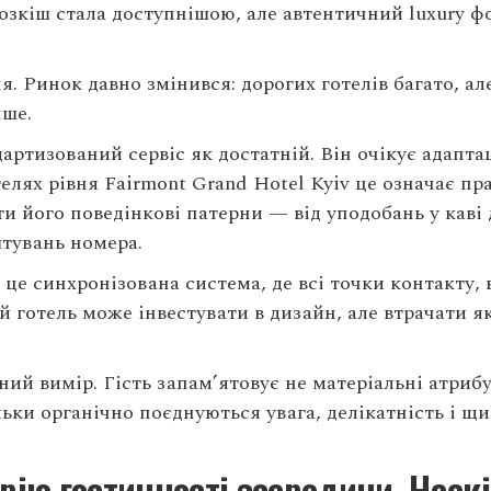
Розкіш стала доступнішою, але автентичний luxury фо
я. Ринок давно змінився: дорогих готелів багато, а
нше.
артизований сервіс як достатній. Він очікує адаптац
телях рівня Fairmont Grand Hotel Kyiv це означає п
ати його поведінкові патерни — від уподобань у каві
тувань номера.
це синхронізована система, де всі точки контакту, 
 готель може інвестувати в дизайн, але втрачати як
й вимір. Гість запам’ятовує не матеріальні атрибут
льки органічно поєднуються увага, делікатність і щир
рію гостинності зсередини. Наск