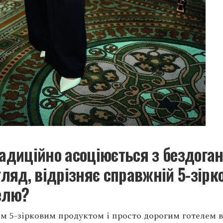
радиційно асоціюється з бездога
гляд, відрізняє справжній 5-зірк
телю?
м 5-зірковим продуктом і просто дорогим готелем в