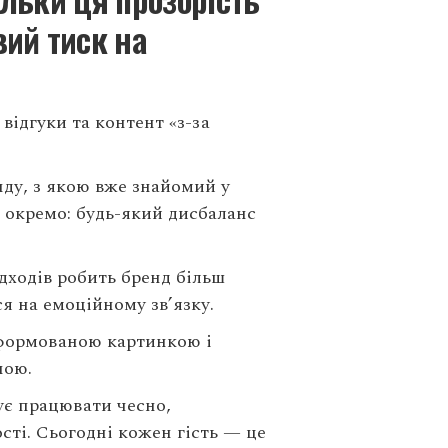
вий тиск на
відгуки та контент «з-за
нду, з якою вже знайомий у
и окремо: будь-який дисбаланс
ідходів робить бренд більш
я на емоційному зв’язку.
 сформованою картинкою і
ною.
ує працювати чесно,
сті. Сьогодні кожен гість — це