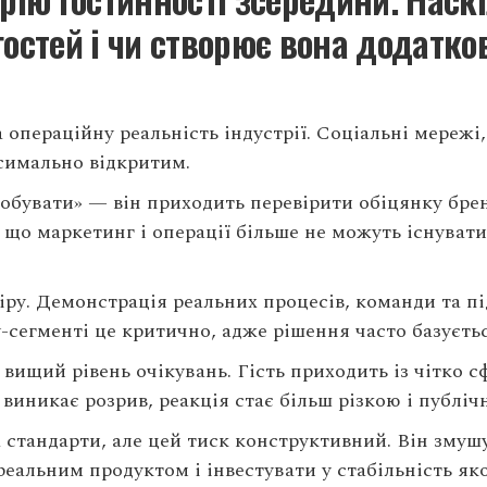
остей і чи створює вона додатко
операційну реальність індустрії. Соціальні мережі, 
симально відкритим.
робувати» — він приходить перевірити обіцянку бре
, що маркетинг і операції більше не можуть існуват
іру. Демонстрація реальних процесів, команди та п
-сегменті це критично, адже рішення часто базуєтьс
вищий рівень очікувань. Гість приходить із чітко
 виникає розрив, реакція стає більш різкою і публіч
 стандарти, але цей тиск конструктивний. Він змуш
еальним продуктом і інвестувати у стабільність яко