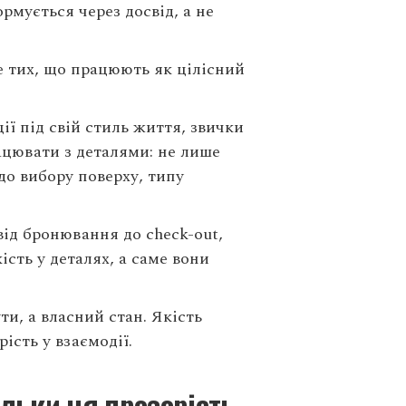
рмується через досвід, а не
ле тих, що працюють як цілісний
ії під свій стиль життя, звички
рацювати з деталями: не лише
 до вибору поверху, типу
від бронювання до check-out,
ість у деталях, а саме вони
и, а власний стан. Якість
ість у взаємодії.
ільки ця прозорість