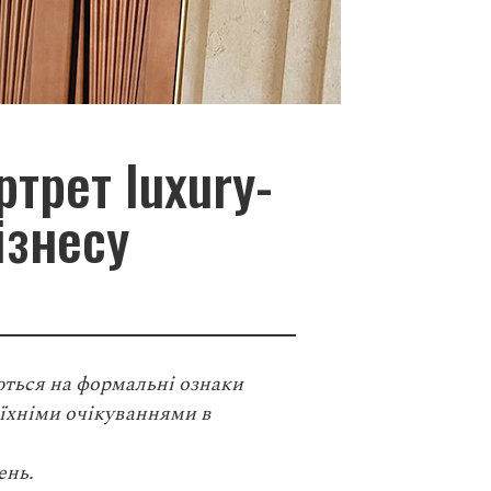
ртрет luxury-
ізнесу
уються на формальні ознаки
з їхніми очікуваннями в
ень.