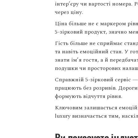
інтер’єру чи вартості номера. 
через ціну.
Ціна більше не є маркером рівн
5-зірковий продукт, значно ме
Гість більше не сприймає станд
та навіть емоційний стан. У го
знати ім’я гостя, а й передбач
подушки чи просторових налаш
Справжній 5-зірковий сервіс — 
працюють без розривів. Дорогий
формують відчуття рівня.
Ключовим залишається емоційни
luxury визначається тим, наскі
Ви показуєте індуст