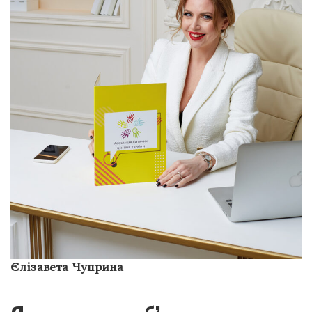
Єлізавета Чуприна