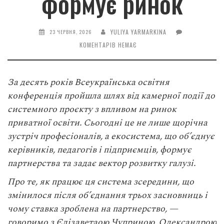
формує ринок
YULIYA YARMARKINA
23 ЧЕРВНЯ, 2026
КОМЕНТАРІВ НЕМАЄ
За десять років
Всеукраїнська освітня
конференція
пройшла шлях від камерної події до
системного проєкту з впливом на ринок
приватної освіти. Сьогодні це не лише щорічна
зустріч професіоналів, а екосистема, що об’єднує
керівників, педагогів і підприємців, формує
партнерства та задає вектор розвитку галузі.
Про те, як працює ця система зсередини, що
змінилося після об’єднання трьох засновниць і
чому ставка зроблена на партнерство, —
говоримо з Єлізаветаою Чуприною, Олександрою