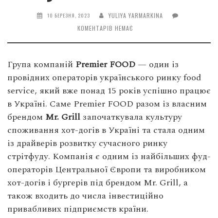
YULIYA YARMARKINA
10 БЕРЕЗНЯ, 2023
КОМЕНТАРІВ НЕМАЄ
Група компаній
Premier FOOD
— один із
провідних операторів українського ринку food
service, який вже понад 15 років успішно працює
в Україні. Саме Premier FOOD разом із власним
брендом
Mr. Grill
започаткувала культуру
споживання хот-догів в Україні та стала одним
із драйверів розвитку сучасного ринку
стрітфуду. Компанія є одним із найбільших фуд-
операторів Центральної Європи та виробником
хот-догів і бургерів під брендом Mr. Grill, а
також входить до числа інвестиційно
привабливих підприємств країни.