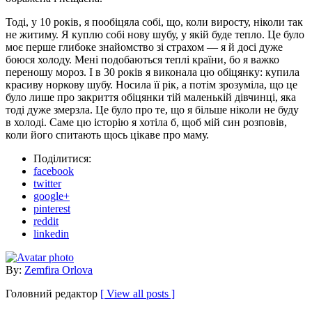
Тоді, у 10 років, я пообіцяла собі, що, коли виросту, ніколи так
не житиму. Я куплю собі нову шубу, у якій буде тепло. Це було
моє перше глибоке знайомство зі страхом — я й досі дуже
боюся холоду. Мені подобаються теплі країни, бо я важко
переношу мороз. І в 30 років я виконала цю обіцянку: купила
красиву норкову шубу. Носила її рік, а потім зрозуміла, що це
було лише про закриття обіцянки тій маленькій дівчинці, яка
тоді дуже змерзла. Це було про те, що я більше ніколи не буду
в холоді. Саме цю історію я хотіла б, щоб мій син розповів,
коли його спитають щось цікаве про маму.
Поділитися:
facebook
twitter
google+
pinterest
reddit
linkedin
By:
Zemfira Orlova
Головний редактор
[ View all posts ]