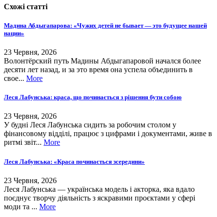
Схожі статті
Мадина Абдыгапарова: «Чужих детей не бывает — это будущее нашей
нации»
23 Червня, 2026
Волонтёрский путь Мадины Абдыгапаровой начался более
десяти лет назад, и за это время она успела объединить в
свое...
More
Леся Лабунська: краса, що починається з рішення бути собою
23 Червня, 2026
У будні Леся Лабунська сидить за робочим столом у
фінансовому відділі, працює з цифрами і документами, живе в
ритмі звіт...
More
Леся Лабунська: «Краса починається зсередини»
23 Червня, 2026
Леся Лабунська — українська модель і акторка, яка вдало
поєднує творчу діяльність з яскравими проєктами у сфері
моди та ...
More