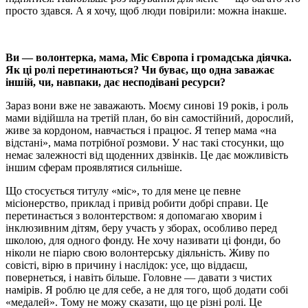
просто здався. А я хочу, щоб люди повірили: можна інакше.
Ви — волонтерка, мама, Міс Європа і громадська діячка.
Як ці ролі перетинаються? Чи буває, що одна заважає
іншій, чи, навпаки, дає несподівані ресурси?
Зараз вони вже не заважають. Моєму синові 19 років, і роль
мами відійшла на третій план, бо він самостійний, дорослий,
живе за кордоном, навчається і працює. Я тепер мама «на
відстані», мама потрібної розмови. У нас такі стосунки, що
немає залежності від щоденних дзвінків. Це дає можливість
іншим сферам проявлятися сильніше.
Що стосується титулу «міс», то для мене це певне
місіонерство, приклад і привід робити добрі справи. Це
перетинається з волонтерством: я допомагаю хворим і
інклюзивним дітям, беру участь у зборах, особливо перед
школою, для одного фонду. Не хочу називати ці фонди, бо
ніколи не піарю свою волонтерську діяльність. Живу по
совісті, вірю в причину і наслідок: усе, що віддаєш,
повернеться, і навіть більше. Головне — давати з чистих
намірів. Я роблю це для себе, а не для того, щоб додати собі
«медалей». Тому не можу сказати, що це різні ролі. Це