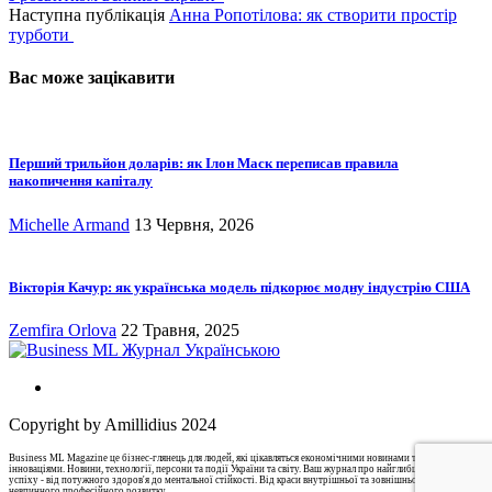
Наступна публікація
Анна Ропотілова: як створити простір
турботи
Вас може зацікавити
Перший трильйон доларів: як Ілон Маск переписав правила
накопичення капіталу
Michelle Armand
13 Червня, 2026
Вікторія Качур: як українська модель підкорює модну індустрію США
Zemfira Orlova
22 Травня, 2025
Copyright by Amillidius 2024
Business ML Magazine це бізнес-глянець для людей, які цікавляться економічними новинами та бізнес-
інноваціями. Новини, технології, персони та події України та світу. Ваш журнал про найглибші аспекти
успіху - від потужного здоров'я до ментальної стійкості. Від краси внутрішньої та зовнішньої до
невпинного професійного розвитку.