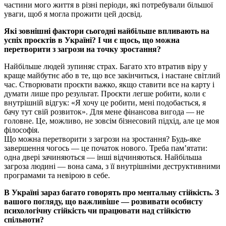
частини мого життя в різні періоди, які потребували більшої
уваги, щоб я могла прожити цей досвід.
Які зовнішні фактори сьогодні найбільше впливають на
успіх проєктів в Україні? І чи є щось, що можна
перетворити з загрози на точку зростання?
Найбільше людей зупиняє страх. Багато хто втратив віру у
краще майбутнє або в те, що все закінчиться, і настане світлий
час. Створювати проєкти важко, якщо ставити все на карту і
думати лише про результат. Проєкти легше робити, коли є
внутрішній відгук: «Я хочу це робити, мені подобається, я
бачу тут свій розвиток». Для мене фінансова вигода — не
головне. Це, можливо, не зовсім бізнесовий підхід, але це моя
філософія.
Що можна перетворити з загрози на зростання? Будь-яке
завершення чогось — це початок нового. Треба пам’ятати:
одна двері зачиняються — інші відчиняються. Найбільша
загроза людині — вона сама, з її внутрішніми деструктивними
програмами та невірою в себе.
В Україні зараз багато говорять про ментальну стійкість. З
вашого погляду, що важливіше — розвивати особисту
психологічну стійкість чи працювати над стійкістю
спільноти?