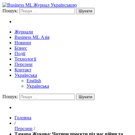
Пошук:
Журнали
Business ML Азія
Новини
Бізнес
Події
Технології
Персони
Контакт
Українська
English
Українська
Пошук:
Головна
/
Персони
/
Тамара Жукова: Чотири проєкти під час війни та