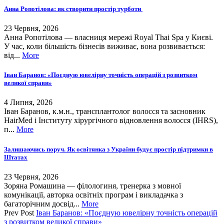
Анна Ропотілова: як створити простір турботи
23 Червня, 2026
Анна Ропотілова — власниця мережі Royal Thai Spa у Києві.
У час, коли більшість бізнесів виживає, вона розвивається:
від...
More
Іван Баранов: «Поєдную ювелірну точність операцій з розвитком
великої справи»
4 Липня, 2026
Іван Баранов, к.м.н., трансплантолог волосся та засновник
HairMed і Інституту хірургічного відновлення волосся (IHRS),
п...
More
Залишаючись поруч. Як освітянка з України будує простір підтримки в
Штатах
23 Червня, 2026
Зоряна Ромашина — філологиня, тренерка з мовної
комунікації, авторка освітніх програм і викладачка з
багаторічним досвід...
More
Prev Post
Іван Баранов: «Поєдную ювелірну точність операцій
з розвитком великої справи»