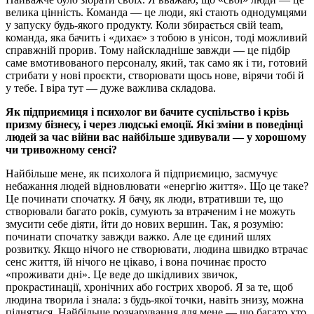
велика цінність. Команда — це люди, які стають однодумцями
у запуску будь-якого продукту. Коли збирається свій team,
команда, яка бачить і «дихає» з тобою в унісон, тоді можливий
справжній прорив. Тому найскладніше завжди — це підбір
саме вмотивованого персоналу, який, так само як і ти, готовий
стрибати у нові проєкти, створювати щось нове, вірячи тобі й
у тебе. І віра тут — дуже важлива складова.
Як підприємиця і психолог ви бачите суспільство і крізь
призму бізнесу, і через людські емоції. Які зміни в поведінці
людей за час війни вас найбільше здивували — у хорошому
чи тривожному сенсі?
Найбільше мене, як психолога й підприємицю, засмучує
небажання людей відновлювати «енергію життя». Що це таке?
Це починати спочатку. Я бачу, як люди, втративши те, що
створювали багато років, сумують за втраченим і не можуть
змусити себе діяти, йти до нових вершин. Так, я розумію:
починати спочатку завжди важко. Але це єдиний шлях
розвитку. Якщо нічого не створювати, людина швидко втрачає
сенс життя, їй нічого не цікаво, і вона починає просто
«проживати дні». Це веде до шкідливих звичок,
прокрастинації, хронічних або гострих хвороб. Я за те, щоб
людина творила і знала: з будь-якої точки, навіть знизу, можна
піднятися. Найбільше розчарування для мене — що багато хто