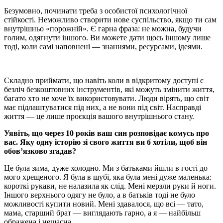
Безумовно, починати треба з особистої психологічної
стійкості. Неможливо створити нове суспільство, якщо ти сам
внутрішньо «порожній». Є гарна фраза: не можна, будучи
голим, одягнути іншого. Ви можете дати щось іншому лише
тоді, коли самі наповнені — знаннями, ресурсами, ідеями.
Складно приймати, що навіть коли в відкритому доступі є
безліч безкоштовних інструментів, які можуть змінити життя,
багато хто не хоче їх використовувати. Люди вірять, що світ
має підлаштуватися під них, а не вони під світ. Насправді
життя — це лише проєкція вашого внутрішнього стану.
Уявіть, що через 10 років ваш син розповідає комусь про
вас. Яку одну історію зі свого життя ви б хотіли, щоб він
обов’язково згадав?
Це була зима, дуже холодно. Ми з батьками йшли в гості до
мого хрещеного. Я була в шубі, яка була мені дуже маленька:
короткі рукави, не налазила як слід. Мені мерзли руки й ноги.
Іншого верхнього одягу не було, а в батьків тоді не було
можливості купити новий. Мені здавалося, що всі — тато,
мама, старший брат — виглядають гарно, а я — найбільш
ображена і нещасна.