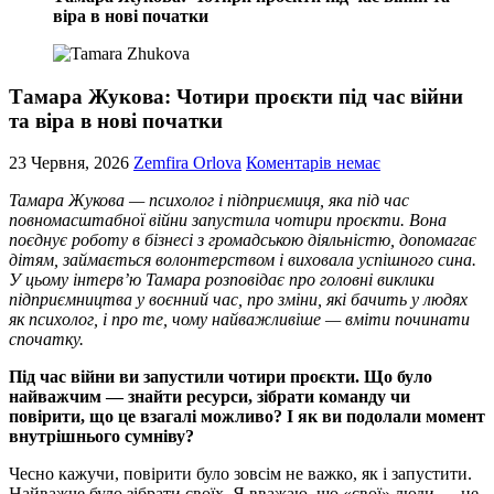
віра в нові початки
Тамара Жукова: Чотири проєкти під час війни
та віра в нові початки
23 Червня, 2026
Zemfira Orlova
Коментарів немає
Тамара Жукова — психолог і підприємиця, яка під час
повномасштабної війни запустила чотири проєкти. Вона
поєднує роботу в бізнесі з громадською діяльністю, допомагає
дітям, займається волонтерством і виховала успішного сина.
У цьому інтерв’ю Тамара розповідає про головні виклики
підприємництва у воєнний час, про зміни, які бачить у людях
як психолог, і про те, чому найважливіше — вміти починати
спочатку.
Під час війни ви запустили чотири проєкти. Що було
найважчим — знайти ресурси, зібрати команду чи
повірити, що це взагалі можливо? І як ви подолали момент
внутрішнього сумніву?
Чесно кажучи, повірити було зовсім не важко, як і запустити.
Найважче було зібрати своїх. Я вважаю, що «свої» люди — це